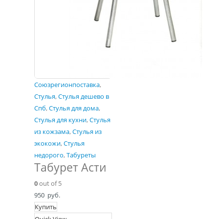
Союзрегионпоставка
,
Стулья
,
Стулья дешево в
Спб
,
Стулья для дома
,
Стулья для кухни
,
Стулья
из кожзама
,
Стулья из
экокожи
,
Стулья
недорого
,
Табуреты
Табурет Асти
0
out of 5
950
руб.
Купить