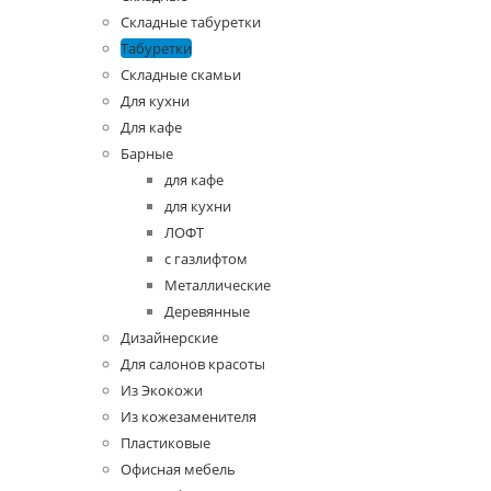
Складные табуретки
Табуретки
Складные скамьи
Для кухни
Для кафе
Барные
для кафе
для кухни
ЛОФТ
с газлифтом
Металлические
Деревянные
Дизайнерские
Для салонов красоты
Из Экокожи
Из кожезаменителя
Пластиковые
Офисная мебель