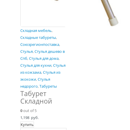
Складная мебель
,
Складные табуреты
,
Союзрегионпоставка
,
Стулья
,
Стулья дешево в
Спб
,
Стулья для дома
,
Стулья для кухни
,
Стулья
из кожзама
,
Стулья из
экокожи
,
Стулья
недорого
,
Табуреты
Табурет
Складной
0
out of 5
1,198
руб.
Купить