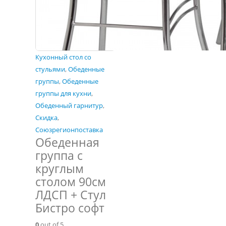
Кухонный стол со
стульями
,
Обеденные
группы
,
Обеденные
группы для кухни
,
Обеденный гарнитур
,
Скидка
,
Союзрегионпоставка
Обеденная
группа с
круглым
столом 90см
ЛДСП + Стул
Бистро софт
0
out of 5