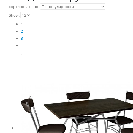
сортировать по:
Show:
1
2
3