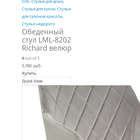
Спб
,
Стулья для дома
,
Стулья для кухни
,
Стулья
для салонов красоты
,
Стулья недорого
Обеденный
стул LML-8202
Richard велюр
0
out of 5
5,780
руб.
Купить
Quick View