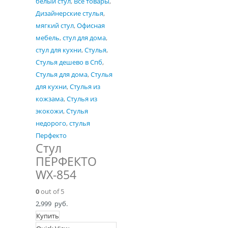
белый стул
,
Все товары
,
Дизайнерские стулья
,
мягкий стул
,
Офисная
мебель
,
стул для дома
,
стул для кухни
,
Стулья
,
Стулья дешево в Спб
,
Стулья для дома
,
Стулья
для кухни
,
Стулья из
кожзама
,
Стулья из
экокожи
,
Стулья
недорого
,
стулья
Перфекто
Стул
ПЕРФЕКТО
WX-854
0
out of 5
2,999
руб.
Купить