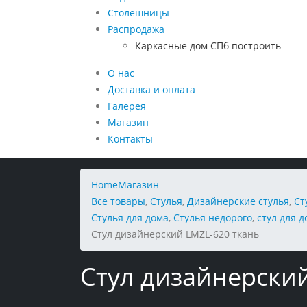
Столешницы
Распродажа
Каркасные дом СПб построить
О нас
Доставка и оплата
Галерея
Магазин
Контакты
Home
Магазин
Все товары
,
Стулья
,
Дизайнерские стулья
,
Ст
Стулья для дома
,
Стулья недорого
,
стул для 
Стул дизайнерский LMZL-620 ткань
Стул дизайнерски