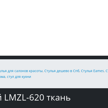
улья для салонов красоты
,
Стулья дешево в Спб
,
Стулья Eames
,
С
дома
,
стул для кухни
й LMZL-620 ткань