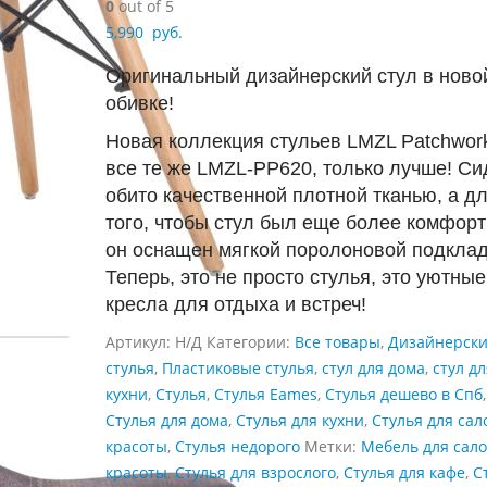
0
out of 5
5,990
руб.
Оригинальный дизайнерский стул в ново
обивке!
Новая коллекция стульев LMZL Patchwork
все те же LMZL-PP620, только лучше! Си
обито качественной плотной тканью, а д
того, чтобы стул был еще более комфор
он оснащен мягкой поролоновой подклад
Теперь, это не просто стулья, это уютные
кресла для отдыха и встреч!
Артикул:
Н/Д
Категории:
Все товары
,
Дизайнерск
стулья
,
Пластиковые стулья
,
стул для дома
,
стул дл
кухни
,
Стулья
,
Стулья Eames
,
Стулья дешево в Спб
,
Стулья для дома
,
Стулья для кухни
,
Стулья для сал
красоты
,
Стулья недорого
Метки:
Мебель для сал
красоты
,
Стулья для взрослого
,
Стулья для кафе
,
С