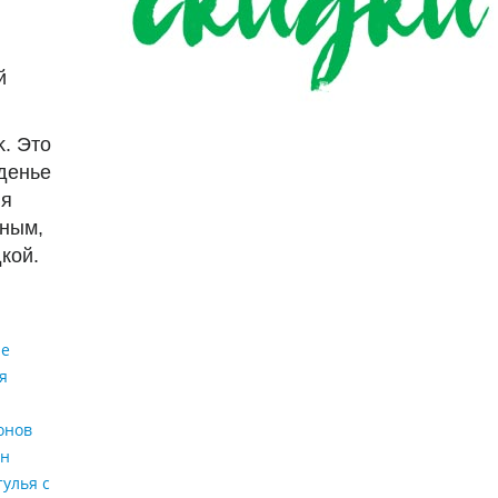
й
. Это
денье
ля
тным,
кой.
ие
я
онов
он
тулья с