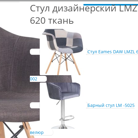
Стул дизайнерский LMZ
620 ткань
Стул Eames DAW LMZL 6
002
Барный стул LM -5025
велюр